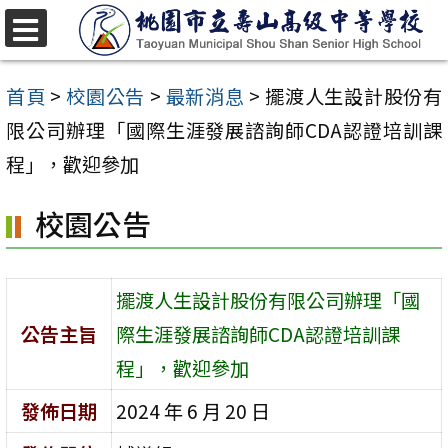
跳
至
選
單
主
首頁
>
校園公告
>
最新消息
>
擺渡人生設計股份有
要
限公司辦理「國際生涯發展諮詢師CDA認證培訓課
內
程」，歡迎參加
容
校園公告
區
擺渡人生設計股份有限公司辦理「國
公告主旨
際生涯發展諮詢師CDA認證培訓課
程」，歡迎參加
發佈日期
2024 年 6 月 20 日