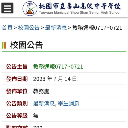
跳
至
選
單
主
首頁
>
校園公告
>
最新消息
>
教務通報0717~0721
要
校園公告
內
容
區
公告主旨
教務通報0717~0721
發佈日期
2023 年 7 月 14 日
發佈單位
教務處
公告類別
最新消息
,
學生消息
公告等級
無
點閱次數
799