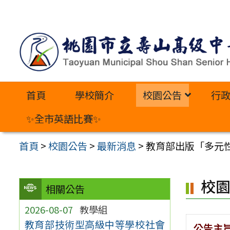
跳
至
主
要
內
首頁
學校簡介
校園公告
行
容
區
✨全市英語比賽✨
首頁
>
校園公告
>
最新消息
>
教育部出版「多元
校
相關公告
2026-08-07
教學組
教育部技術型高級中等學校社會
公告主