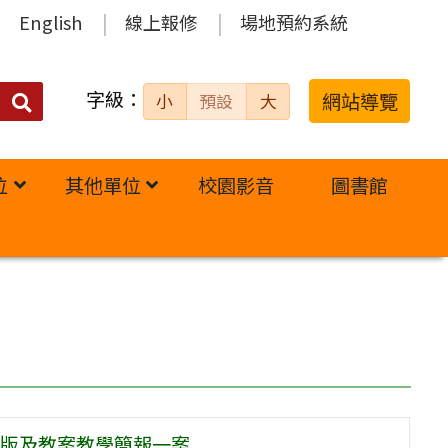
English
線上報修
場地預約系統
字級：
送出
網站導覽
小
預設
大
搜
尋：
位
其他單位
校園影音
圖書館
版及教案教學簡報一案