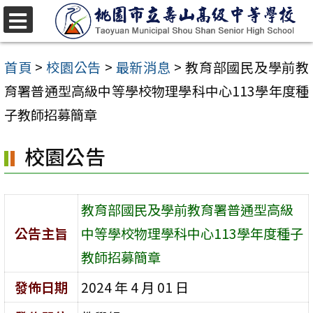
跳
至
選
單
主
首頁
>
校園公告
>
最新消息
>
教育部國民及學前教
要
育署普通型高級中等學校物理學科中心113學年度種
內
子教師招募簡章
容
校園公告
區
教育部國民及學前教育署普通型高級
公告主旨
中等學校物理學科中心113學年度種子
教師招募簡章
發佈日期
2024 年 4 月 01 日