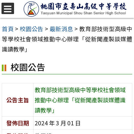
跳
至
選
單
主
首頁
>
校園公告
>
最新消息
>
教育部技術型高級中
要
等學校社會領域推動中心辦理「從新聞產製談媒體
內
識讀教學」
容
校園公告
區
教育部技術型高級中等學校社會領域
公告主旨
推動中心辦理「從新聞產製談媒體識
讀教學」
發佈日期
2024 年 3 月 01 日