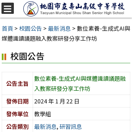
跳
至
選
單
主
首頁
>
校園公告
>
最新消息
>
數位素養-生成式AI與
要
媒體識讀議題融入教案研發分享工作坊
內
校園公告
容
區
數位素養-生成式AI與媒體識讀議題融
公告主旨
入教案研發分享工作坊
發佈日期
2024 年 1 月 22 日
發佈單位
教學組
公告類別
最新消息
,
研習訊息