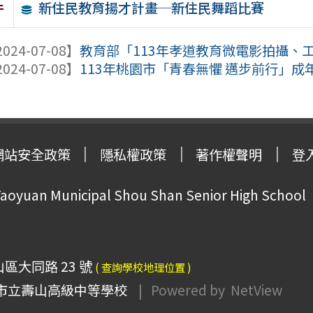
新住民教育揚才計畫─新住民舞蹈比賽
件
024-07-08】
教育部「113年孝道教育微電影拍攝、工
024-07-08】
113年桃園市「青春無懼 邁步前行」成
網站安全政策
隱私權政策
著作權聲明
登
oyuan Municipal Shou Shan Senior High School
山區大同路 23 號
( 查詢學校地理位置 )
市立壽山高級中等學校
| Powered by
NetView