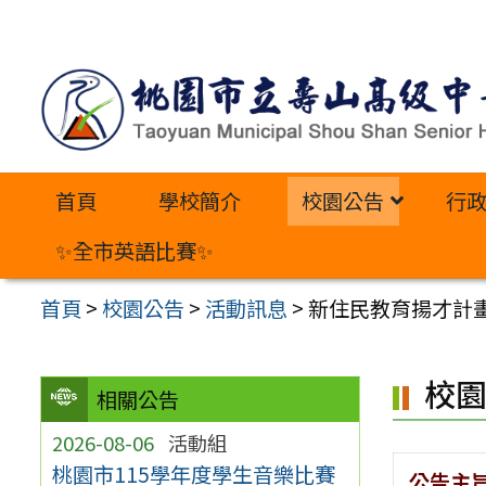
跳
至
主
要
內
首頁
學校簡介
校園公告
行
容
區
✨全市英語比賽✨
首頁
>
校園公告
>
活動訊息
>
新住民教育揚才計
校
相關公告
2026-08-06
活動組
桃園市115學年度學生音樂比賽
公告主