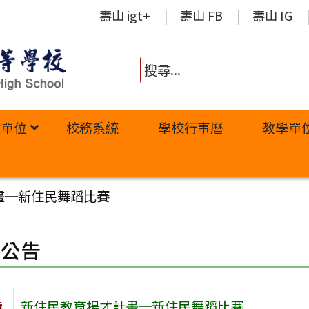
壽山 igt+
壽山 FB
壽山 IG
政單位
校務系統
學校行事曆
教學單
畫─新住民舞蹈比賽
園公告
旨
新住民教育揚才計畫─新住民舞蹈比賽