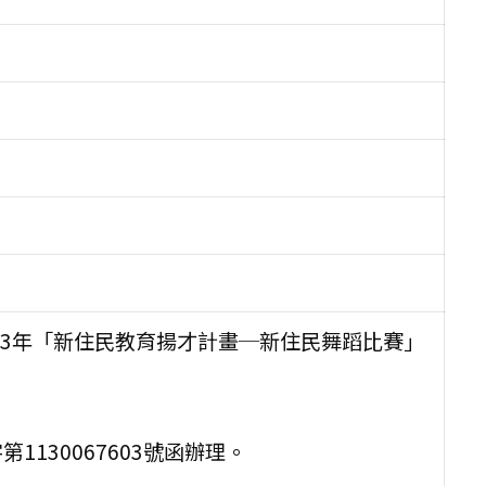
13年「新住民教育揚才計畫─新住民舞蹈比賽」
1130067603號函辦理。