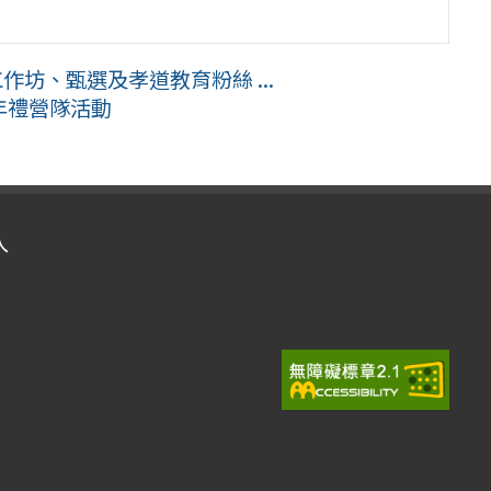
作坊、甄選及孝道教育粉絲 ...
年禮營隊活動
入