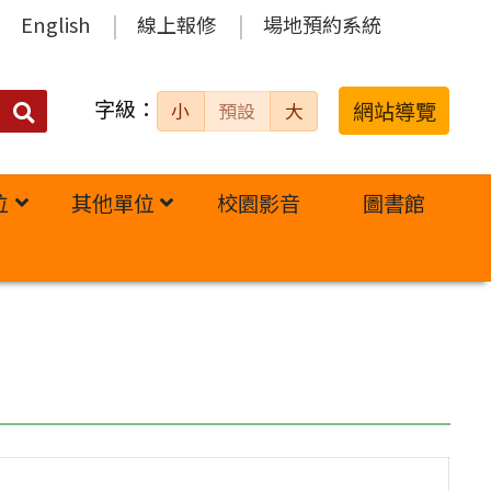
English
線上報修
場地預約系統
字級：
送出
網站導覽
小
預設
大
搜
尋：
位
其他單位
校園影音
圖書館