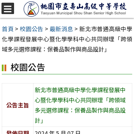
跳
至
選
單
主
首頁
>
校園公告
>
最新消息
>
新北市普通高級中學
要
化學課程發展中心暨化學學科中心共同辦理「跨領
內
域多元選修課程：保養品製作與商品設計」
容
校園公告
區
新北市普通高級中學化學課程發展中
心暨化學學科中心共同辦理「跨領域
公告主旨
多元選修課程：保養品製作與商品設
計」
發佈日期
2024 年 5 月 07 日