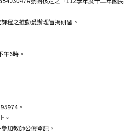
35403047A號函核定之「112學年度十二年國民
教課程之推動爰辦理旨揭研習。
至下午6時。
5974。
)止。
予參加教師公假登記。