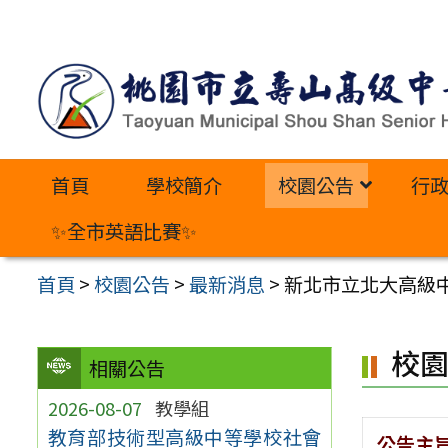
跳
至
主
要
內
首頁
學校簡介
校園公告
行
容
區
✨全市英語比賽✨
首頁
>
校園公告
>
最新消息
>
新北市立北大高級中學
校
相關公告
2026-08-07
教學組
教育部技術型高級中等學校社會
公告主