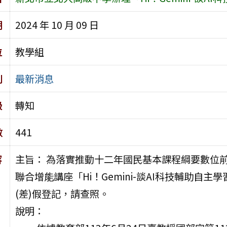
期
2024 年 10 月 09 日
位
教學組
別
最新消息
級
轉知
數
441
容
主旨： 為落實推動十二年國民基本課程綱要數位
聯合增能講座「Hi！Gemini-談AI科技輔助
(差)假登記，請查照。
說明：