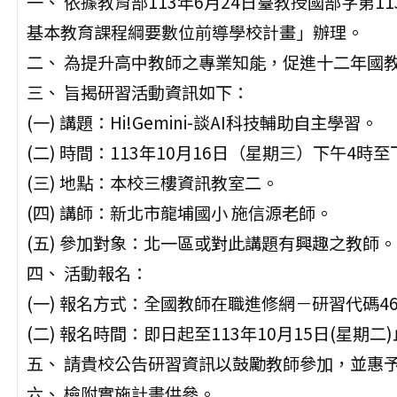
一、 依據教育部113年6月24日臺教授國部字第11
基本教育課程綱要數位前導學校計畫」辦理。
二、 為提升高中教師之專業知能，促進十二年國
三、 旨揭研習活動資訊如下：
(一) 講題：Hi!Gemini-談AI科技輔助自主學習。
(二) 時間：113年10月16日（星期三）下午4時
(三) 地點：本校三樓資訊教室二。
(四) 講師：新北市龍埔國小 施信源老師。
(五) 參加對象：北一區或對此講題有興趣之教師。
四、 活動報名：
(一) 報名方式：全國教師在職進修網－研習代碼469
(二) 報名時間：即日起至113年10月15日(星期二
五、 請貴校公告研習資訊以鼓勵教師參加，並惠
六、 檢附實施計畫供參。