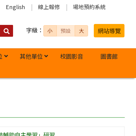
English
線上報修
場地預約系統
字級：
送出
網站導覽
小
預設
大
搜
尋：
位
其他單位
校園影音
圖書館
I科技輔助自主學習」研習