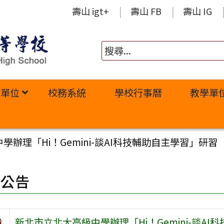
壽山 igt+
壽山 FB
壽山 IG
政單位
校務系統
學校行事曆
教學單
辦理「Hi！Gemini-談AI科技輔助自主學習」研習
園公告
旨
新北市立北大高級中學辦理「Hi！Gemini-談A