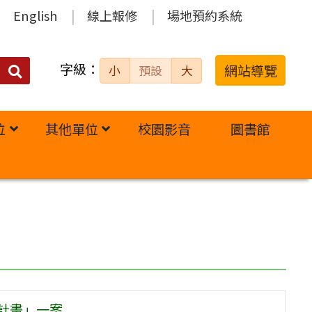
English
線上報修
場地預約系統
字級：
送出
網站導覽
小
預設
大
搜
尋：
位
其他單位
校園影音
圖書館
計畫」一案