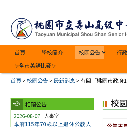
跳
至
主
要
內
首頁
學校簡介
校園公告
行
容
區
✨全市英語比賽✨
首頁
>
校園公告
>
最新消息
>
有關「桃園市政府1
校
相關公告
2026-08-07
人事室
本府115年70歲以上退休公教人
公告主