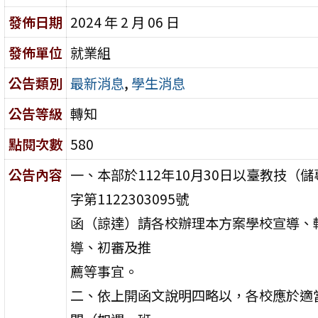
發佈日期
2024 年 2 月 06 日
發佈單位
就業組
公告類別
最新消息
,
學生消息
公告等級
轉知
點閱次數
580
公告內容
一、本部於112年10月30日以臺教技（儲
字第1122303095號
函（諒達）請各校辦理本方案學校宣導、
導、初審及推
薦等事宜。
二、依上開函文說明四略以，各校應於適