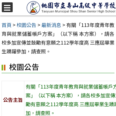
跳
至
選
單
主
首頁
>
校園公告
>
最新消息
>
有關「113年度青年教
要
育與就業儲蓄帳戶方案」（以下稱 本方案），請各
內
校多加宣傳並鼓勵有意願之112學年度高 三應屆畢業
容
生踴躍參加，請查照。
區
校園公告
有關「113年度青年教育與就業儲蓄帳戶
案」（以下稱 本方案），請各校多加宣傳
公告主旨
勵有意願之112學年度高 三應屆畢業生踴
加，請查照。