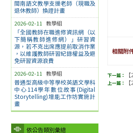
閩南語文教學支援老師（現職及
退休教師）換證計畫
2026-02-11
教學組
「全國教師在職進修資訊網（以
下簡稱教師進修網）」研習資
源，若不克出席應提前取消作業
相關附
，以維護教師研習紀錄權益及避
免研習資源浪費
2026-02-11
教學組
【2
普通型高級中等學校英語文學科
【2
中心114學年數位故事(Digital
Storytelling)增能工作坊實施計
畫
依公告類別彙總