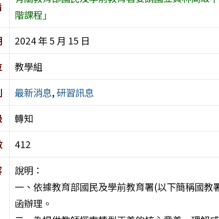
旨
階課程」
期
2024 年 5 月 15 日
位
教學組
別
最新消息
,
研習訊息
級
轉知
數
412
容
說明：
一、依據教育部國民及學前教育署(以下簡稱國教署)1
函辦理。