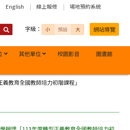
English
線上報修
場地預約系統
字級：
送出
網站導覽
小
預設
大
搜
尋：
位
其他單位
校園影音
圖書館
正義教育全國教師培力初階課程」
學辦理「113年度轉型正義教育全國教師培力初