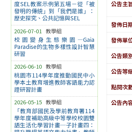
公告主
度SEL教案示例第五場－從「被
發明的傳統」到「我們是誰」：
歷史探究、公共記憶與SEL
發佈日
2026-07-01
教學組
校園變身生態樂園—Gaia
發佈單
Paradise的生物多樣性設計智慧
研習
公告類
2026-06-10
教學組
公告等
桃園市114學年度推動國民中小
學本土教育增進教師客語能力認
點閱次
證研習計畫
2026-05-15
教學組
公告內
「教育部國民及學前教育署114
學年度補助高級中等學校校園雙
語生活化學習計畫─子計畫四：
提升職場英語文能力計畫」教師