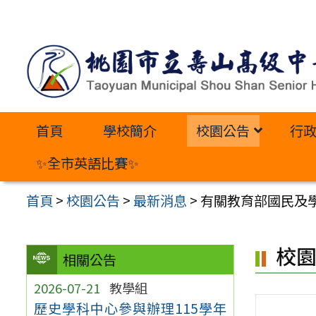
跳
至
主
要
內
首頁
學校簡介
校園公告
行
容
區
✨全市英語比賽✨
首頁
>
校園公告
>
最新消息
>
有關教育部國民及
校
相關公告
2026-07-21
教學組
歷史學科中心參與辦理115學年