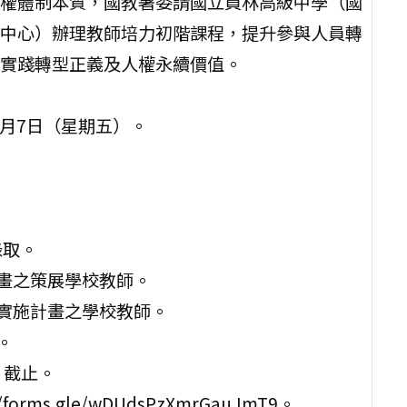
權體制本質，國教署委請國立員林高級中學（國
中心）辦理教師培力初階課程，提升參與人員轉
實踐轉型正義及人權永續價值。
年6月7日（星期五）。
錄取。
計畫之策展學校教師。
動實施計畫之學校教師。
。
）截止。
ms.gle/wDUdsPzXmrGauJmT9。