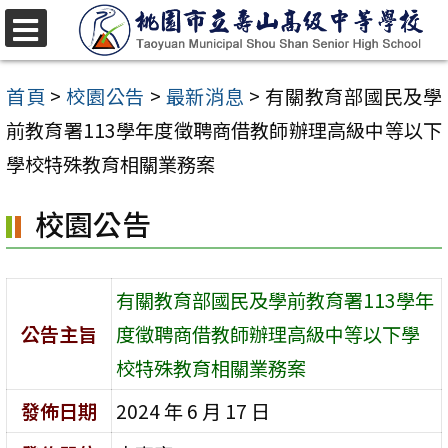
跳
至
選
單
主
首頁
>
校園公告
>
最新消息
>
有關教育部國民及學
要
前教育署113學年度徵聘商借教師辦理高級中等以下
內
學校特殊教育相關業務案
容
校園公告
區
有關教育部國民及學前教育署113學年
公告主旨
度徵聘商借教師辦理高級中等以下學
校特殊教育相關業務案
發佈日期
2024 年 6 月 17 日