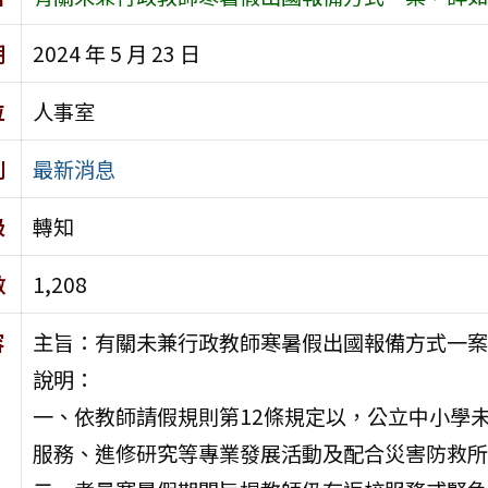
期
2024 年 5 月 23 日
位
人事室
別
最新消息
級
轉知
數
1,208
容
主旨：有關未兼行政教師寒暑假出國報備方式一案
說明：
一、依教師請假規則第12條規定以，公立中小學
服務、進修研究等專業發展活動及配合災害防救所