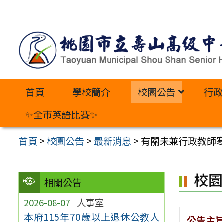
跳
至
主
要
內
首頁
學校簡介
校園公告
行
容
區
✨全市英語比賽✨
首頁
>
校園公告
>
最新消息
>
有關未兼行政教師
校
相關公告
2026-08-07
人事室
本府115年70歲以上退休公教人
公告主