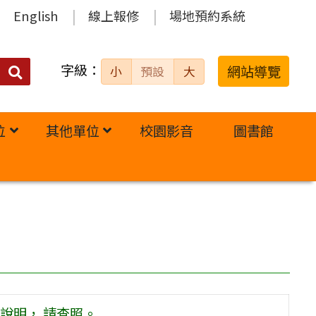
English
線上報修
場地預約系統
字級：
送出
網站導覽
小
預設
大
搜
尋：
位
其他單位
校園影音
圖書館
說明， 請查照。