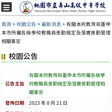
跳
至
選
單
主
首頁
>
校園公告
>
最新消息
>
有關本府教育局重申
要
本市所屬各級學校教職員差勤規定及落實差勤管理
內
相關事宜
容
校園公告
區
有關本府教育局重申本市所屬各級學
公告主旨
校教職員差勤規定及落實差勤管理相
關事宜
發佈日期
2023 年 8 月 21 日