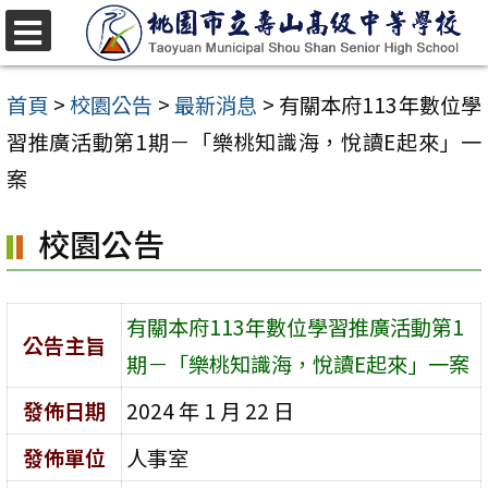
跳
至
選
單
主
首頁
>
校園公告
>
最新消息
>
有關本府113年數位學
要
習推廣活動第1期－「樂桃知識海，悅讀E起來」一
內
案
容
校園公告
區
有關本府113年數位學習推廣活動第1
公告主旨
期－「樂桃知識海，悅讀E起來」一案
發佈日期
2024 年 1 月 22 日
發佈單位
人事室