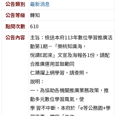
公告類別
最新消息
公告等級
轉知
點閱次數
610
公告內容
主旨：檢送本府113年數位學習推廣活
動第1期－「樂桃知識海，
悅讀E起來」文宣及海報各1份，請配
合推廣運用並鼓勵同
仁踴躍上網學習，請查照。
說明：
一、為協助各機關推廣業務政策，推
動多元數位學習風氣，使
學 習不中斷，本府於「e等公務園+學