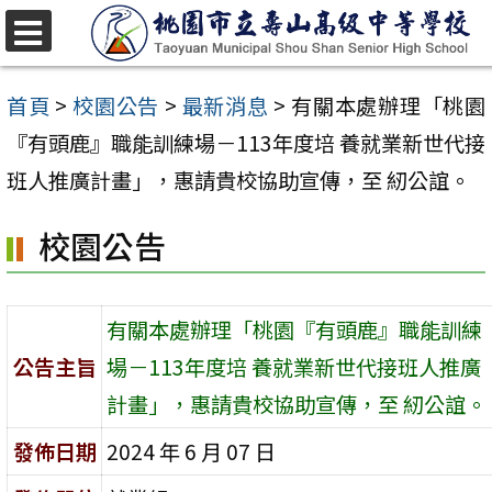
跳
至
選
單
主
首頁
>
校園公告
>
最新消息
>
有關本處辦理「桃園
要
『有頭鹿』職能訓練場－113年度培 養就業新世代接
內
班人推廣計畫」，惠請貴校協助宣傳，至 紉公誼。
容
校園公告
區
有關本處辦理「桃園『有頭鹿』職能訓練
公告主旨
場－113年度培 養就業新世代接班人推廣
計畫」，惠請貴校協助宣傳，至 紉公誼。
發佈日期
2024 年 6 月 07 日