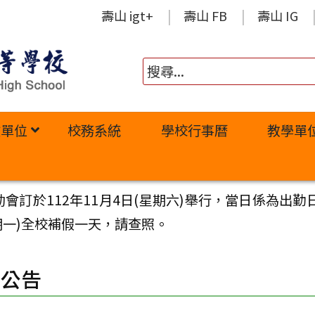
壽山 igt+
壽山 FB
壽山 IG
政單位
校務系統
學校行事曆
教學單
動會訂於112年11月4日(星期六)舉行，當日係為
期一)全校補假一天，請查照。
園公告