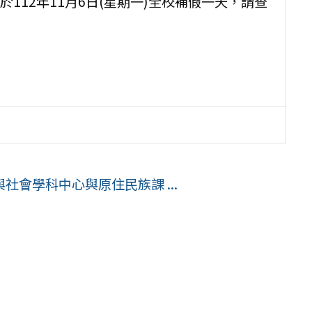
112年11月6日(星期一)全校補假一天，請查
績
會學科中心與原住民族課 ...