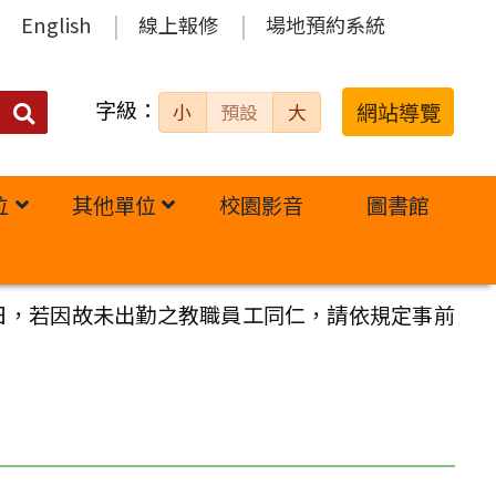
English
線上報修
場地預約系統
字級：
送出
網站導覽
小
預設
大
搜
尋：
位
其他單位
校園影音
圖書館
出勤日，若因故未出勤之教職員工同仁，請依規定事前