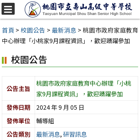
跳
至
選
單
主
首頁
>
校園公告
>
最新消息
>
桃園市政府家庭教育
要
中心辦理「小桃家9月課程資訊」，歡迎踴躍參加
內
校園公告
容
區
桃園市政府家庭教育中心辦理「小桃
公告主旨
家9月課程資訊」，歡迎踴躍參加
發佈日期
2024 年 9 月 05 日
發佈單位
輔導組
公告類別
最新消息
,
研習訊息