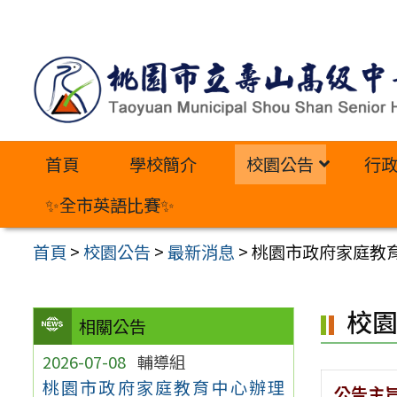
跳
至
主
要
內
首頁
學校簡介
校園公告
行
容
區
✨全市英語比賽✨
首頁
>
校園公告
>
最新消息
>
桃園市政府家庭教
校
相關公告
2026-07-08
輔導組
桃園市政府家庭教育中心辦理
公告主