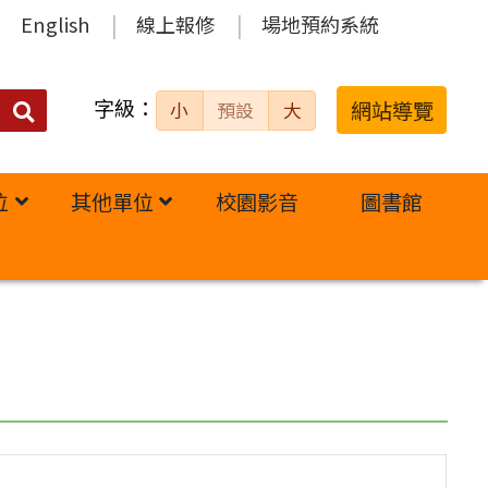
English
線上報修
場地預約系統
字級：
送出
網站導覽
小
預設
大
搜
尋：
位
其他單位
校園影音
圖書館