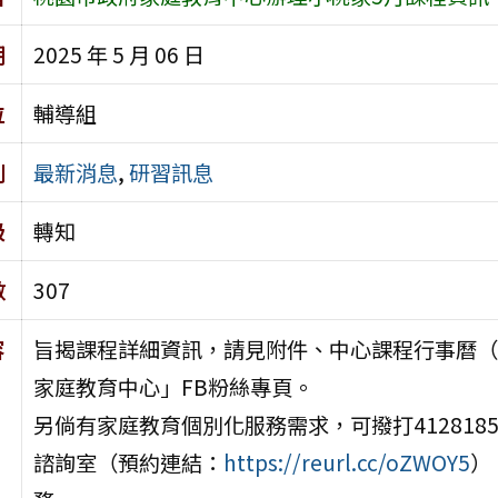
期
2025 年 5 月 06 日
位
輔導組
別
最新消息
,
研習訊息
級
轉知
數
307
容
旨揭課程詳細資訊，請見附件、中心課程行事曆（
家庭教育中心」FB粉絲專頁。
另倘有家庭教育個別化服務需求，可撥打41281
諮詢室（預約連結：
https://reurl.cc/oZWOY5
）