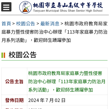
跳
至
選
單
主
首頁
>
校園公告
>
最新消息
>
桃園市政府教育局家
要
庭暴力暨性侵害防治中心辦理「113年家庭暴力防治
內
月系列活動」，歡迎師生踴躍參加
容
校園公告
區
桃園市政府教育局家庭暴力暨性侵害
公告主旨
防治中心辦理「113年家庭暴力防治月
系列活動」，歡迎師生踴躍參加
發佈日期
2024 年 7 月 02 日