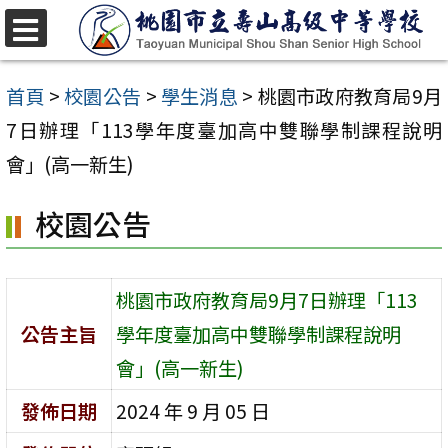
跳
至
選
單
主
首頁
>
校園公告
>
學生消息
>
桃園市政府教育局9月
要
7日辦理「113學年度臺加高中雙聯學制課程說明
內
會」(高一新生)
容
校園公告
區
桃園市政府教育局9月7日辦理「113
公告主旨
學年度臺加高中雙聯學制課程說明
會」(高一新生)
發佈日期
2024 年 9 月 05 日