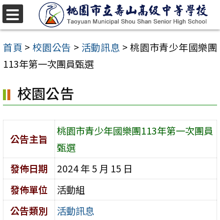
跳
至
選
單
主
首頁
>
校園公告
>
活動訊息
>
桃園市青少年國樂團
要
113年第一次團員甄選
內
校園公告
容
區
桃園市青少年國樂團113年第一次團員
公告主旨
甄選
發佈日期
2024 年 5 月 15 日
發佈單位
活動組
公告類別
活動訊息