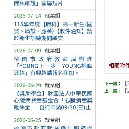
隱私維護」宣導短片
2026-07-14
就業組
115學年度【職科】高一新生(國
貿、廣設、應英)【收件通知】請
於新生訓練期間繳交
2026-07-09
就業組
桃園市政府教育局辦理
相關附
「YOUNG下一步｜YOUNG桃職
涯趣」有興趣請報名參加。
【2
2026-06-29
就業組
【2
【獎助學金】財團法人中華民國
心臟病兒童基金會「心臟病童獎
勵學金」_自行申請09/30(三)止
2026-06-25
就業組
桃園市政府就業職訓服務處