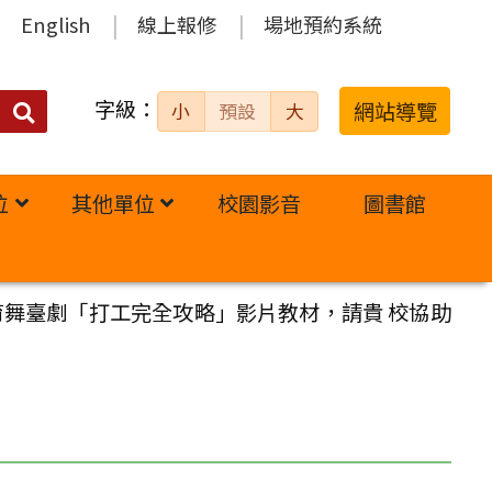
English
線上報修
場地預約系統
字級：
送出
網站導覽
小
預設
大
搜
尋：
位
其他單位
校園影音
圖書館
育舞臺劇「打工完全攻略」影片教材，請貴 校協助