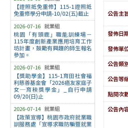
【證照抵免重修】115-1證照抵
公告主
免重修學分申請-10/02(五)截止
2026-07-16
就業組
發佈日
桃園「有頭鹿」職能訓練場－
115年度創新產業應用培育工作
坊計畫，鼓勵有興趣的師生報名
發佈單
參加。
公告類
2026-07-16
就業組
【獎助學金】115-1育田社會福
公告等
利慈善基金會「2026癌友家庭子
女─育秧獎學金」_自行申請
點閱次
09/20(日)止
2026-07-14
就業組
公告內
【政策宣導】桃園市政府就業職
訓服務處「宣導求職防騙暨就業