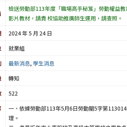
檢送勞動部113年度「職場高手秘笈」勞動權益教
旨
影片教材，請貴 校協助推廣師生運用，請查照。
期
2024 年 5 月 24 日
位
就業組
別
最新消息
,
學生消息
級
轉知
數
522
容
一、依據勞動部113年5月6日勞動關5字第113014
理。