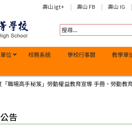
壽山 igt+
壽山 FB
壽山 IG
政單位
校務系統
學校行事曆
教學單
年度「職場高手秘笈」勞動權益教育宣導 手冊、勞動教
園公告