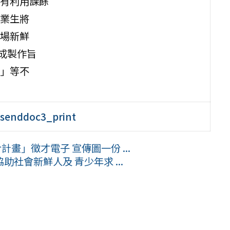
有利用課餘
業生將
場新鮮
成製作旨
」等不
enddoc3_print
畫」徵才電子 宣傳圖一份 ...
社會新鮮人及 青少年求 ...