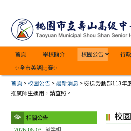
跳
至
主
要
內
首頁
學校簡介
校園公告
行
容
區
✨全市英語比賽✨
首頁
>
校園公告
>
最新消息
>
檢送勞動部113
推廣師生運用，請查照。
校
相關公告
2026-08-03
就業組