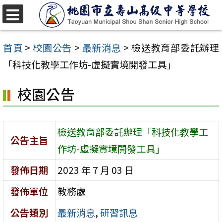
跳
至
選
單
主
首頁
>
校園公告
>
最新消息
>
檢送教育部委託辦理
要
「科技化教學工作坊-虛擬實境開發工具」
內
校園公告
容
區
檢送教育部委託辦理「科技化教學工
公告主旨
作坊-虛擬實境開發工具」
發佈日期
2023 年 7 月 03 日
發佈單位
教務處
公告類別
最新消息
,
研習訊息