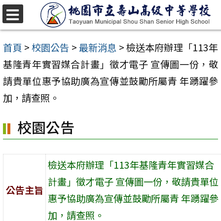
跳
至
選
單
主
首頁
>
校園公告
>
最新消息
>
檢送本府辦理「113年
要
基隆青年實習媒合計畫」徵才電子 宣傳圖一份，敬
內
請貴單位惠予協助廣為宣傳並鼓勵所屬青 年踴躍參
容
加，請查照。
區
校園公告
檢送本府辦理「113年基隆青年實習媒合
計畫」徵才電子 宣傳圖一份，敬請貴單位
公告主旨
惠予協助廣為宣傳並鼓勵所屬青 年踴躍參
加，請查照。