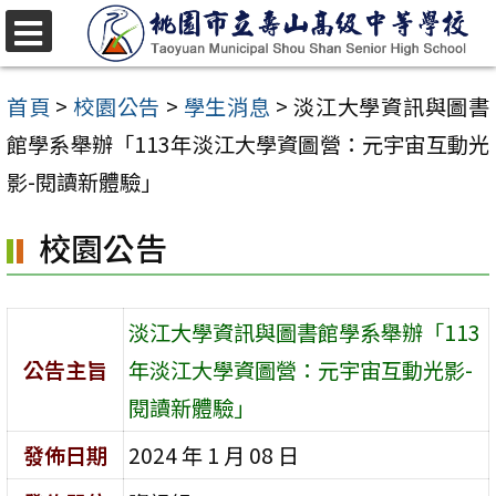
跳
至
選
單
主
首頁
>
校園公告
>
學生消息
>
淡江大學資訊與圖書
要
館學系舉辦「113年淡江大學資圖營：元宇宙互動光
內
影-閱讀新體驗」
容
校園公告
區
淡江大學資訊與圖書館學系舉辦「113
公告主旨
年淡江大學資圖營：元宇宙互動光影-
閱讀新體驗」
發佈日期
2024 年 1 月 08 日