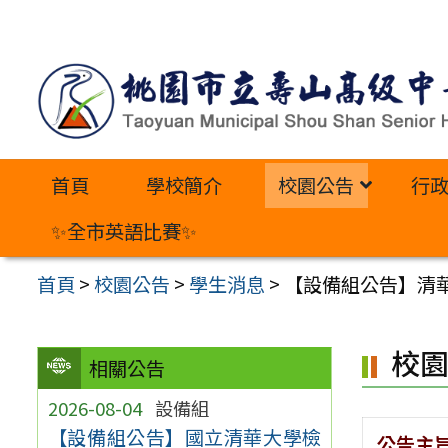
跳
至
主
要
內
首頁
學校簡介
校園公告
行
容
區
✨全市英語比賽✨
首頁
>
校園公告
>
學生消息
>
【設備組公告】清
校
相關公告
2026-08-04
設備組
【設備組公告】國立清華大學檢
公告主