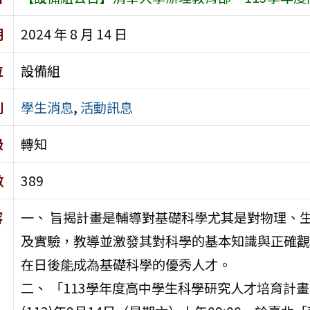
期
2024 年 8 月 14 日
位
設備組
別
學生消息
,
活動訊息
級
轉知
數
389
容
一、 旨揭計畫是輔導對基礎科學尤其是對物理、
及實驗，教導並激發其對科學的基本知識與正確觀
在日後能成為基礎科學的優秀人才。
二、 「113學年度高中學生科學研究人才培育計