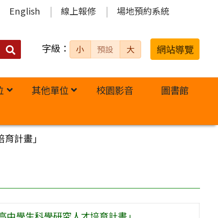
English
線上報修
場地預約系統
字級：
送出
網站導覽
小
預設
大
搜
尋：
位
其他單位
校園影音
圖書館
培育計畫」
度高中學生科學研究人才培育計畫」