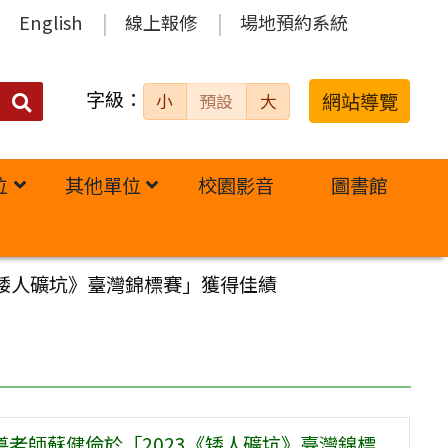
English
線上報修
場地預約系統
字級：
送出
網站導覽
小
預設
大
搜
尋：
位
其他單位
校園影音
圖書館
《矮人礦坑》臺灣錦標賽」獲得佳績
導老師蘇健倫於「2023《矮人礦坑》臺灣錦標