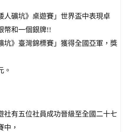
《矮人礦坑》桌遊賽」世界盃中表現卓
幣和一個銀牌!!
人礦坑》臺灣錦標賽」獲得全國亞軍，獎
元。
桌遊社有五位社員成功晉級至全國二十七
賽中，