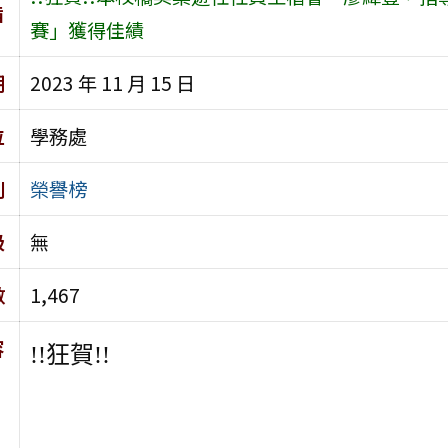
旨
賽」獲得佳績
期
2023 年 11 月 15 日
位
學務處
別
榮譽榜
級
無
數
1,467
容
!!狂賀!!