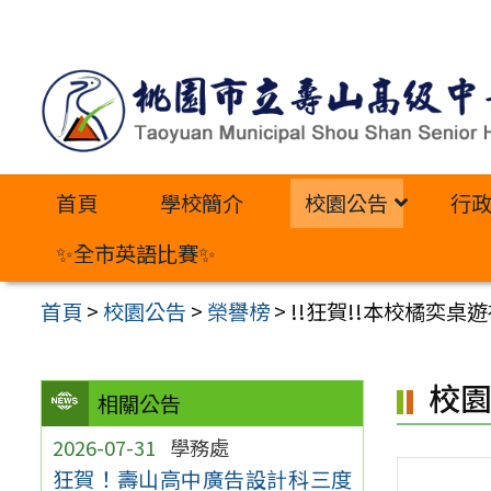
跳
至
主
要
內
首頁
學校簡介
校園公告
行
容
區
✨全市英語比賽✨
首頁
>
校園公告
>
榮譽榜
>
!!狂賀!!本校橘奕
校
相關公告
2026-07-31
學務處
狂賀！壽山高中廣告設計科三度