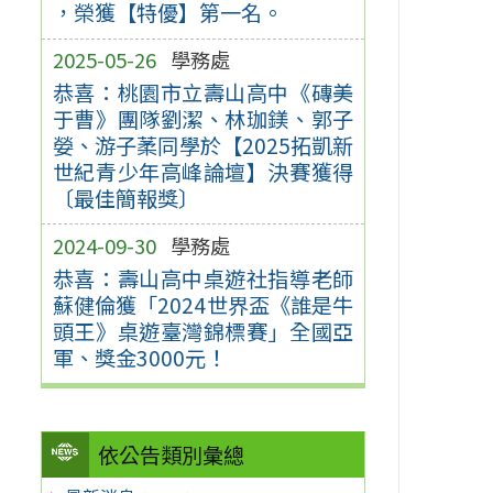
，榮獲【特優】第一名。
2025-05-26
學務處
恭喜：桃園市立壽山高中《磚美
于曹》團隊劉潔、林珈鎂、郭子
嫈、游子葇同學於【2025拓凱新
世紀青少年高峰論壇】決賽獲得
〔最佳簡報獎〕
2024-09-30
學務處
恭喜：壽山高中桌遊社指導老師
蘇健倫獲「2024世界盃《誰是牛
頭王》桌遊臺灣錦標賽」全國亞
軍、獎金3000元！
依公告類別彙總