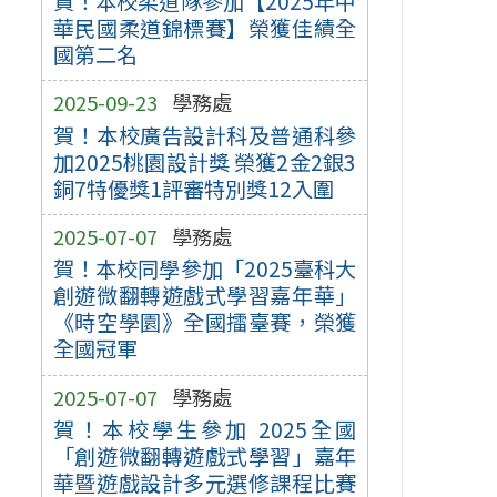
賀！本校柔道隊參加【2025年中
華民國柔道錦標賽】榮獲佳績全
國第二名
2025-09-23
學務處
賀！本校廣告設計科及普通科參
加2025桃園設計獎 榮獲2金2銀3
銅7特優獎1評審特別獎12入圍
2025-07-07
學務處
賀！本校同學參加「2025臺科大
創遊微翻轉遊戲式學習嘉年華」
《時空學園》全國擂臺賽，榮獲
全國冠軍
2025-07-07
學務處
賀！本校學生參加 2025全國
「創遊微翻轉遊戲式學習」嘉年
華暨遊戲設計多元選修課程比賽