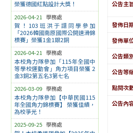
公告主
榮獲德國紅點設計大獎！
2026-04-21
學務處
發佈日
賀！103班洪于譿同學參加
「2026韓國南原國際公開速滑錦
標賽」榮獲1金1銀2銅
發佈單
2026-04-21
學務處
公告類
本校角力隊參加「115年全國中
等學校運動會」角力項目榮獲 2
公告等
金3銅2第五名3第七名
點閱次
2026-03-09
學務處
本校角力隊參加【中華民國115
公告內
年全國角力錦標賽】 榮獲佳績，
為校爭光！
2025-09-25
學務處