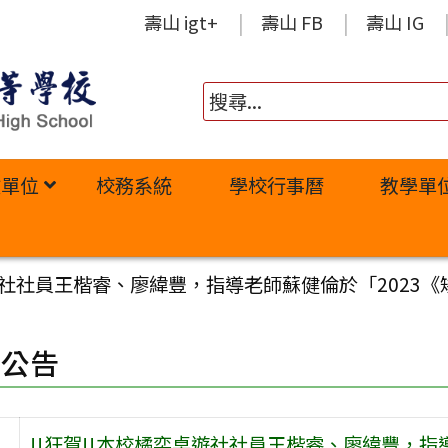
壽山 igt+
壽山 FB
壽山 IG
政單位
校務系統
學校行事曆
教學單
桌遊社社員王楷睿、廖緯豐，指導老師蘇健倫於「2023
園公告
!!狂賀!!本校橘奕桌遊社社員王楷睿、廖緯豐，指