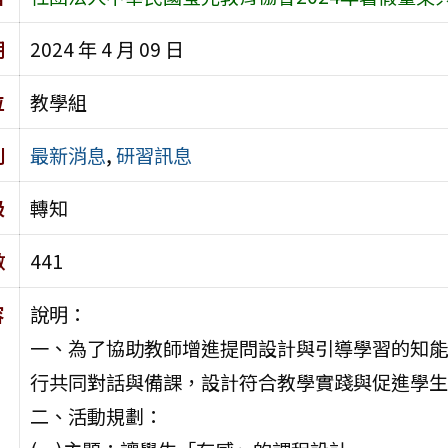
期
2024 年 4 月 09 日
位
教學組
別
最新消息
,
研習訊息
級
轉知
數
441
容
說明：
一、為了協助教師增進提問設計與引導學習的知能
行共同對話與備課，設計符合教學實踐與促進學生
二、活動規劃：