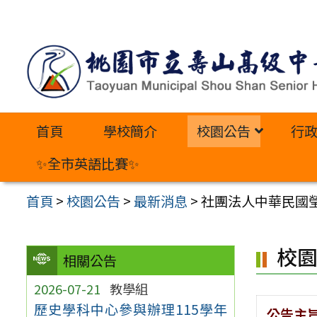
跳
至
主
要
內
首頁
學校簡介
校園公告
行
容
區
✨全市英語比賽✨
首頁
>
校園公告
>
最新消息
>
社團法人中華民國瑩
校
相關公告
2026-07-21
教學組
歷史學科中心參與辦理115學年
公告主