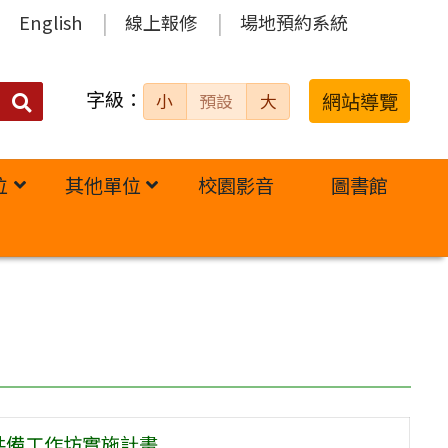
English
線上報修
場地預約系統
字級：
送出
網站導覽
小
預設
大
搜
尋：
位
其他單位
校園影音
圖書館
共備工作坊實施計畫