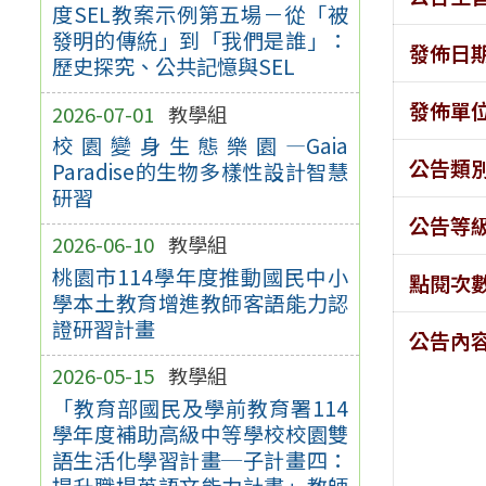
度SEL教案示例第五場－從「被
發明的傳統」到「我們是誰」：
發佈日
歷史探究、公共記憶與SEL
發佈單
2026-07-01
教學組
校園變身生態樂園—Gaia
公告類
Paradise的生物多樣性設計智慧
研習
公告等
2026-06-10
教學組
桃園市114學年度推動國民中小
點閱次
學本土教育增進教師客語能力認
證研習計畫
公告內
2026-05-15
教學組
「教育部國民及學前教育署114
學年度補助高級中等學校校園雙
語生活化學習計畫─子計畫四：
提升職場英語文能力計畫」教師