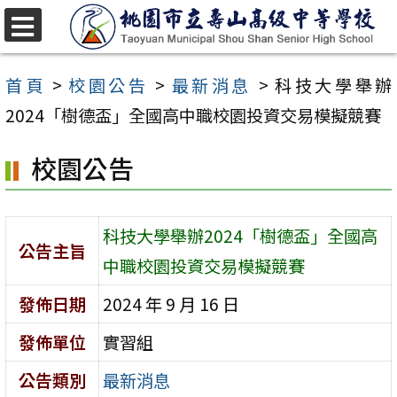
跳
至
選
單
主
首頁
>
校園公告
>
最新消息
>
科技大學舉辦
要
2024「樹德盃」全國高中職校園投資交易模擬競賽
內
校園公告
容
區
科技大學舉辦2024「樹德盃」全國高
公告主旨
中職校園投資交易模擬競賽
發佈日期
2024 年 9 月 16 日
發佈單位
實習組
公告類別
最新消息