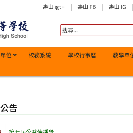
壽山 igt+
壽山 FB
壽山 IG
政單位
校務系統
學校行事曆
教學單
園公告
旨
第七屆公益傳播獎