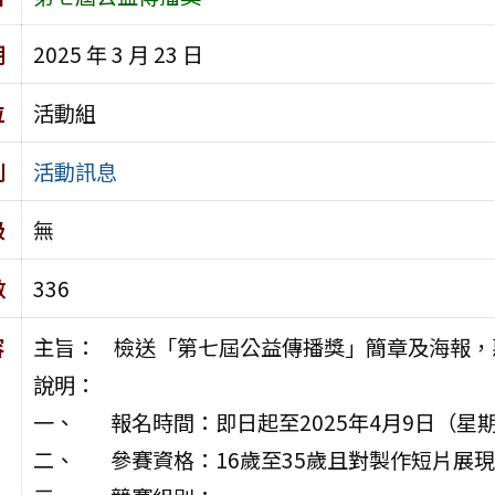
期
2025 年 3 月 23 日
位
活動組
別
活動訊息
級
無
數
336
容
主旨： 檢送「第七屆公益傳播獎」簡章及海報，
說明：
一、 報名時間：即日起至2025年4月9日（星期三
二、 參賽資格：16歲至35歲且對製作短片展