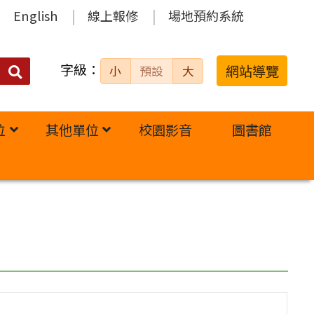
English
線上報修
場地預約系統
字級：
送出
網站導覽
小
預設
大
搜
尋：
位
其他單位
校園影音
圖書館