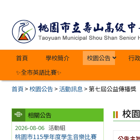
跳
至
主
要
內
首頁
學校簡介
校園公告
行
容
區
✨全市英語比賽✨
首頁
>
校園公告
>
活動訊息
>
第七屆公益傳播獎
校
相關公告
2026-08-06
活動組
桃園市115學年度學生音樂比賽
公告主