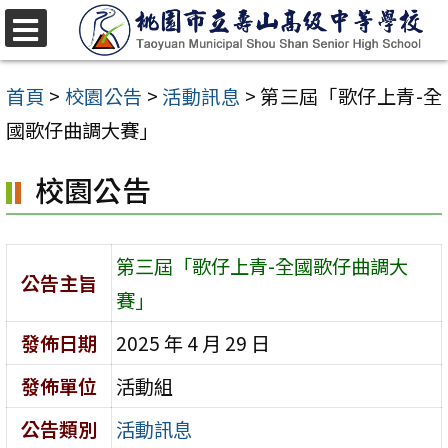
跳
至
選
單
主
首頁
>
校園公告
>
活動訊息
>
第三屆「歌仔上青-全
要
國歌仔曲調大賽」
內
校園公告
容
區
第三屆「歌仔上青-全國歌仔曲調大
公告主旨
賽」
發佈日期
2025 年 4 月 29 日
發佈單位
活動組
公告類別
活動訊息