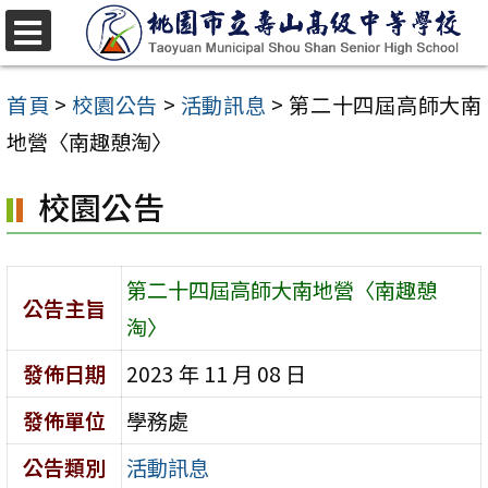
跳
至
選
單
主
首頁
>
校園公告
>
活動訊息
>
第二十四屆高師大南
要
地營〈南趣憩淘〉
內
校園公告
容
區
第二十四屆高師大南地營〈南趣憩
公告主旨
淘〉
發佈日期
2023 年 11 月 08 日
發佈單位
學務處
公告類別
活動訊息