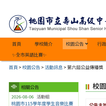
跳
至
主
要
內
首頁
學校簡介
校園公告
行
容
區
✨全市英語比賽✨
首頁
>
校園公告
>
活動訊息
>
第六屆公益傳播獎
校
相關公告
2026-08-06
活動組
桃園市115學年度學生音樂比賽
公告主