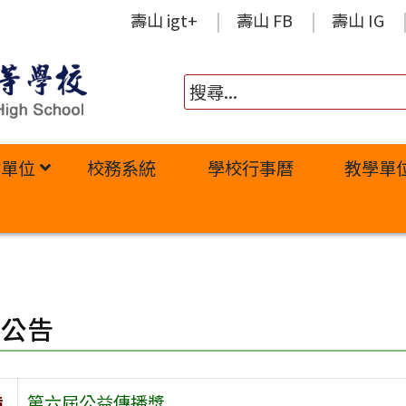
壽山 igt+
壽山 FB
壽山 IG
政單位
校務系統
學校行事曆
教學單
園公告
旨
第六屆公益傳播獎