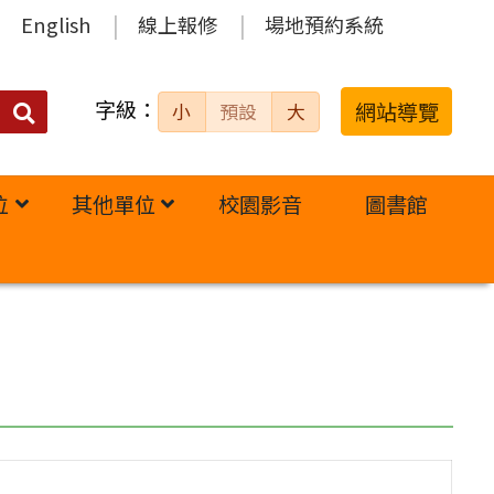
English
線上報修
場地預約系統
字級：
送出
網站導覽
小
預設
大
搜
尋：
位
其他單位
校園影音
圖書館