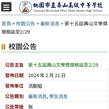
跳
至
選
單
主
首頁
>
校園公告
>
最新消息
>
第十五屆壽山文學獎
要
徵稿延至2/29
內
校園公告
容
區
公告主旨
第十五屆壽山文學獎徵稿延至2/29
發佈日期
2024 年 2 月 21 日
發佈單位
活動組
公告類別
最新消息
,
學生消息
公告等級
無