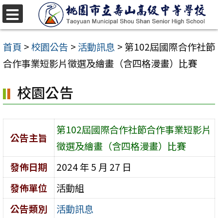
跳
至
選
單
主
首頁
>
校園公告
>
活動訊息
>
第102屆國際合作社節
要
合作事業短影片徵選及繪畫（含四格漫畫）比賽
內
校園公告
容
區
第102屆國際合作社節合作事業短影片
公告主旨
徵選及繪畫（含四格漫畫）比賽
發佈日期
2024 年 5 月 27 日
發佈單位
活動組
公告類別
活動訊息