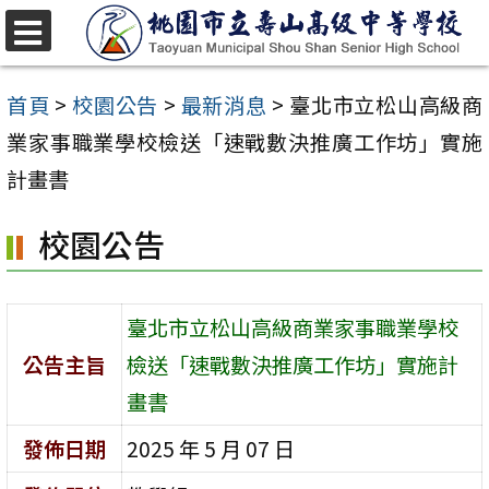
跳
至
選
單
主
首頁
>
校園公告
>
最新消息
>
臺北市立松山高級商
要
業家事職業學校檢送「速戰數決推廣工作坊」實施
內
計畫書
容
校園公告
區
臺北市立松山高級商業家事職業學校
公告主旨
檢送「速戰數決推廣工作坊」實施計
畫書
發佈日期
2025 年 5 月 07 日