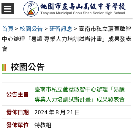
跳
至
選
單
主
首頁
>
校園公告
>
研習訊息
>
臺南市私立蘆葦啟智
要
中心辦理「易讀 專業人力培訓試辦計畫」成果發表
內
會
容
校園公告
區
臺南市私立蘆葦啟智中心辦理「易讀
公告主旨
專業人力培訓試辦計畫」成果發表會
發佈日期
2024 年 8 月 21 日
發佈單位
特教組