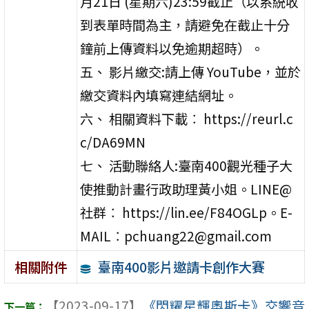
月21日 (星期六)23:59截止（以系統收
到表單時間為主，請避免在截止十分
鐘前上傳資料以免逾期超時）。
五、 影片繳交:請上傳 YouTube，並於
繳交資料內填寫連結網址。
六、 相關資料下載︰ https://reurl.c
c/DA69MN
七、 活動聯絡人:臺南400觀光種子大
使推動計畫行政助理黃小姐。LINE@
社群︰ https://lin.ee/F84OGLp。E-
MAIL︰pchuang22@gmail.com
臺南400影片邀請卡創作大賽
相關附件
【2023-09-17】
《閃耀星輝奧斯卡》交響音