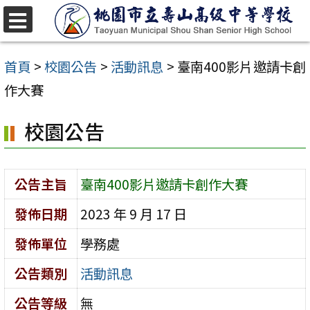
跳
至
選
單
主
首頁
>
校園公告
>
活動訊息
>
臺南400影片邀請卡創
要
作大賽
內
校園公告
容
區
公告主旨
臺南400影片邀請卡創作大賽
發佈日期
2023 年 9 月 17 日
發佈單位
學務處
公告類別
活動訊息
公告等級
無