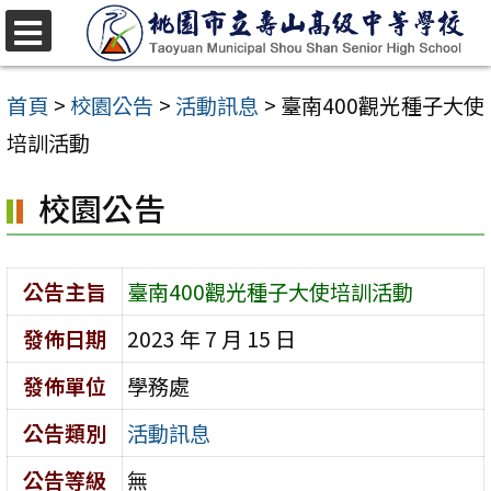
跳
至
選
單
主
首頁
>
校園公告
>
活動訊息
>
臺南400觀光種子大使
要
培訓活動
內
校園公告
容
區
公告主旨
臺南400觀光種子大使培訓活動
發佈日期
2023 年 7 月 15 日
發佈單位
學務處
公告類別
活動訊息
公告等級
無