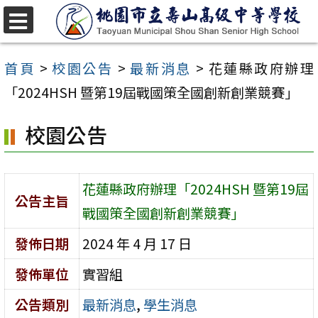
跳
至
選
單
主
首頁
>
校園公告
>
最新消息
>
花蓮縣政府辦理
要
「2024HSH 暨第19屆戰國策全國創新創業競賽」
內
校園公告
容
區
花蓮縣政府辦理「2024HSH 暨第19屆
公告主旨
戰國策全國創新創業競賽」
發佈日期
2024 年 4 月 17 日
發佈單位
實習組
公告類別
最新消息
,
學生消息