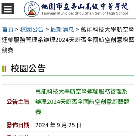
跳
至
選
單
主
首頁
>
校園公告
>
最新消息
>
萬能科技大學航空暨
要
運輸服務管理系辦理2024天廚盃全國航空創意廚藝
內
競賽
容
校園公告
區
萬能科技大學航空暨運輸服務管理系
公告主旨
辦理2024天廚盃全國航空創意廚藝競
賽
發佈日期
2024 年 9 月 25 日