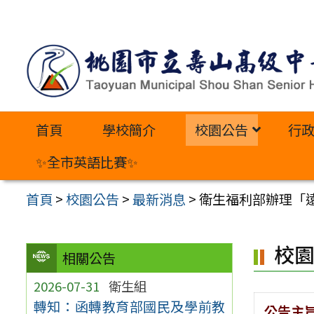
跳
至
主
要
內
首頁
學校簡介
校園公告
行
容
區
✨全市英語比賽✨
首頁
>
校園公告
>
最新消息
>
衛生福利部辦理「
校
相關公告
2026-07-31
衛生組
轉知：函轉教育部國民及學前教
公告主