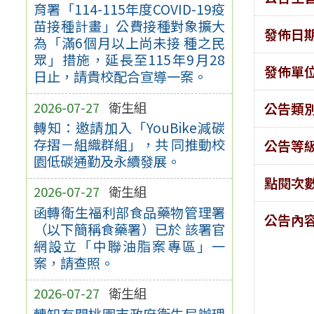
育署「114-115年度COVID-19疫
苗接種計畫」公費接種對象擴大
發佈日
為「滿6個月以上尚未接 種之民
眾」措施，延長至115年9月28
發佈單
日止，請貴校配合宣導一案。
2026-07-27
衛生組
公告類
轉知：邀請加入「YouBike減碳
存摺－組織群組」，共 同推動校
公告等
園低碳通勤及永續發展。
點閱次
2026-07-27
衛生組
函轉衛生福利部食品藥物管理署
公告內
（以下簡稱食藥署）已於 該署官
網設立「中聯油脂案專區」一
案，請查照。
2026-07-27
衛生組
轉知有關桃園市政府衛生局辦理