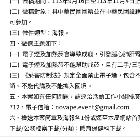
(一) 徵稿期間：113年9月16日至113年11月4日
(二) 徵稿對象：具中華民國國籍並在中華民國
可參加。
(三) 徵件類型：海報。
四、徵選主題如下：
(一) 電子煙及加熱菸會導致成癮，引發腦心肺肝
(二) 電子煙及加熱菸不能幫助戒菸，且有二手/三
(三) 《菸害防制法》規定全面禁止電子煙，包
銷、不能代購及不能攜入國境。
五、本案如有任何問題，請逕洽活動工作小組聯廣廣告聯
712，電子信箱：novape.event@gmail.com
六、檢送本案簡章及海報各1份或逕至本局網站首頁（http
下載/公務檔案下載/分類：體育保健科下載。