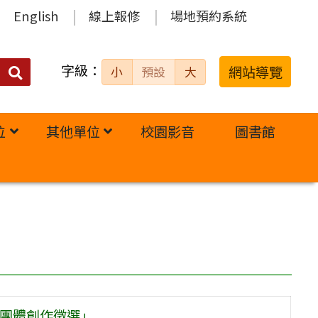
English
線上報修
場地預約系統
字級：
送出
網站導覽
小
預設
大
搜
尋：
位
其他單位
校園影音
圖書館
及團體創作徵選」