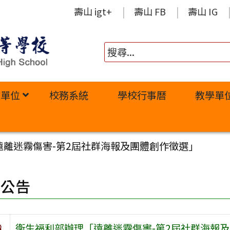
壽山 igt+
壽山 FB
壽山 IG
政單位
校務系統
學校行事曆
教學單
遠離迷霧傷害-第2屆社群海報及團體創作徵選」
園公告
旨
衛生福利部辦理「遠離迷霧傷害-第2屆社群海報