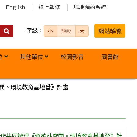
English
線上報修
場地預約系統
字級：
送出
網站導覽
小
預設
大
搜
尋：
位
其他單位
校園影音
圖書館
間。環境教育基地營》計畫
作共同辦理《齊柏林空間。環境教育基地營》計