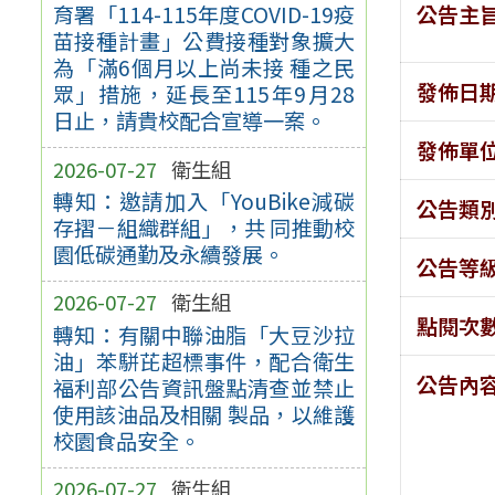
公告主
育署「114-115年度COVID-19疫
苗接種計畫」公費接種對象擴大
為「滿6個月以上尚未接 種之民
發佈日
眾」措施，延長至115年9月28
日止，請貴校配合宣導一案。
發佈單
2026-07-27
衛生組
轉知：邀請加入「YouBike減碳
公告類
存摺－組織群組」，共 同推動校
園低碳通勤及永續發展。
公告等
2026-07-27
衛生組
點閱次
轉知：有關中聯油脂「大豆沙拉
油」苯駢芘超標事件，配合衛生
公告內
福利部公告資訊盤點清查並禁止
使用該油品及相關 製品，以維護
校園食品安全。
2026-07-27
衛生組