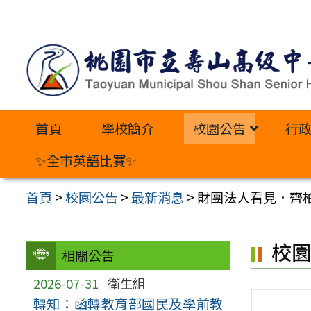
跳
至
主
要
內
首頁
學校簡介
校園公告
行
容
區
✨全市英語比賽✨
首頁
>
校園公告
>
最新消息
>
財團法人看見．齊
校
相關公告
2026-07-31
衛生組
轉知：函轉教育部國民及學前教