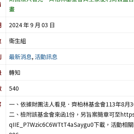
旨
畫
期
2024 年 9 月 03 日
位
衛生組
別
最新消息
,
活動訊息
級
轉知
數
540
容
一、依據財團法人看見．齊柏林基金會113年8月30
二、檢附該基金會來函1份，另旨案簡章可至https://drive.
qIIE_P7Wzic6C6WTtT4aSaygu0下載，