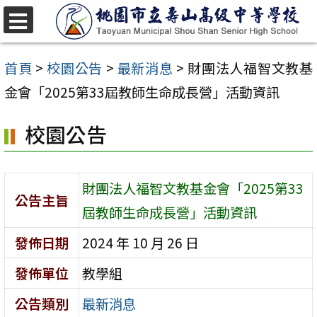
跳
至
選
單
主
首頁
>
校園公告
>
最新消息
>
財團法人福智文教基
要
金會「2025第33屆教師生命成長營」活動資訊
內
校園公告
容
區
財團法人福智文教基金會「2025第33
公告主旨
屆教師生命成長營」活動資訊
發佈日期
2024 年 10 月 26 日
發佈單位
教學組
公告類別
最新消息