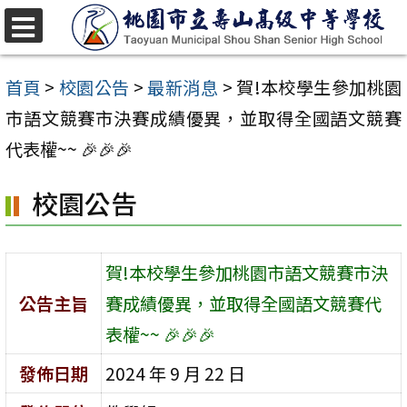
跳
至
選
單
主
首頁
>
校園公告
>
最新消息
>
賀!本校學生參加桃園
要
市語文競賽市決賽成績優異，並取得全國語文競賽
內
代表權~~ 🎉🎉🎉
容
校園公告
區
賀!本校學生參加桃園市語文競賽市決
公告主旨
賽成績優異，並取得全國語文競賽代
表權~~ 🎉🎉🎉
發佈日期
2024 年 9 月 22 日