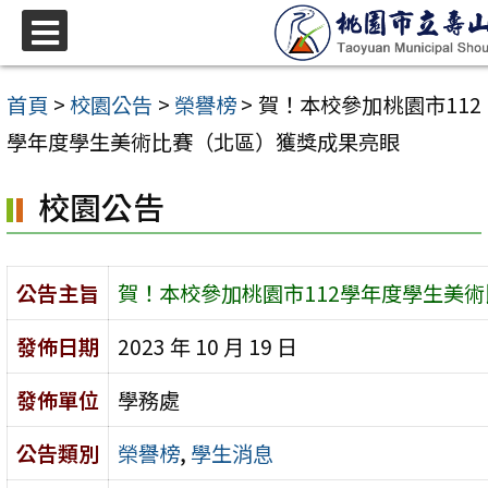
跳
至
選
單
主
首頁
>
校園公告
>
榮譽榜
>
賀！本校參加桃園市112
要
學年度學生美術比賽（北區）獲獎成果亮眼
內
校園公告
容
區
公告主旨
賀！本校參加桃園市112學年度學生美
發佈日期
2023 年 10 月 19 日
發佈單位
學務處
公告類別
榮譽榜
,
學生消息