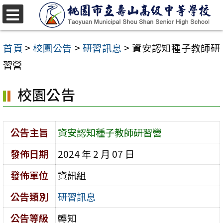
跳
至
選
單
主
首頁
>
校園公告
>
研習訊息
>
資安認知種子教師研
要
習營
內
校園公告
容
區
公告主旨
資安認知種子教師研習營
發佈日期
2024 年 2 月 07 日
發佈單位
資訊組
公告類別
研習訊息
公告等級
轉知