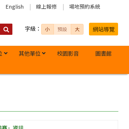
English
線上報修
場地預約系統
字級：
送出
網站導覽
小
預設
大
搜
尋：
位
其他單位
校園影音
圖書館
霸賽」資訊