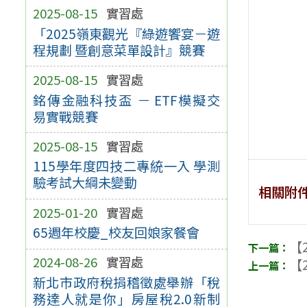
2025-08-15
實習處
「2025嶺東觀光『綠遊饗宴－遊
程規劃 暨創意菜單設計』競賽
2025-08-15
實習處
銘傳金融科技盃 － ETF模擬交
易實戰競賽
2025-08-15
實習處
115學年度四技二專統一入 學測
驗考試大綱未變動
相關附
2025-01-20
實習處
65週年校慶_校友回娘家餐會
【2
2024-08-26
實習處
【2
新北市政府稅捐稽徵處舉辦「稅
務達人就是你」房屋稅2.0新制