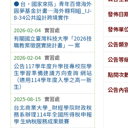
● 台，國家來搭」青年百億海外
圓夢基金計畫─海外翱翔組_IJ-
發佈日
8-34公共設計跨境實作
發佈單
2026-02-04
實習處
有關國立臺灣科技大學「2026技
公告類
職教案徵選實施計畫」一 案
2026-02-04
實習處
公告等
公告117學年度升學技專校院學
生學習準備建議方向查詢 網站
點閱次
（適用114學年度入學之高一新
生）
公告內
2025-08-15
實習處
台北商業大學_財經學院財政稅
務系辦理114年全國所得稅申報
學 生納稅服務成果競賽