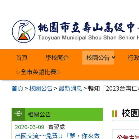
跳
至
主
要
內
首頁
學校簡介
校園公告
行
容
區
✨全市英語比賽✨
首頁
>
校園公告
>
最新消息
>
轉知「2023台灣
校
相關公告
2026-03-09
實習處
出國交流~~免費!! 「夢，你來做
公告主