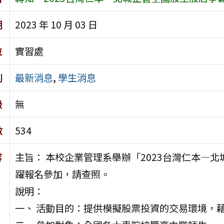
期
2023 年 10 月 03 日
位
實習處
別
最新消息
,
學生消息
級
無
數
534
容
主旨： 本校企業管理系舉辦「2023台灣仁本—
躍報名參加，請查照。
說明：
一、 活動目的：提供模擬股票投資的交易環境，