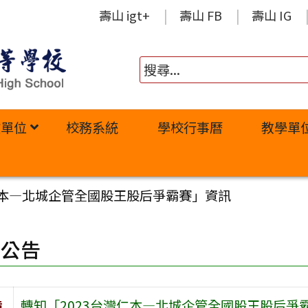
壽山 igt+
壽山 FB
壽山 IG
政單位
校務系統
學校行事曆
教學單
仁本—北城企管全國股王股后爭霸賽」資訊
園公告
旨
轉知「2023台灣仁本—北城企管全國股王股后爭