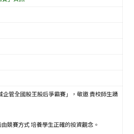
北城企管全國股王股后爭霸賽」，敬邀 貴校師生踴
藉由競賽方式 培養學生正確的投資觀念。